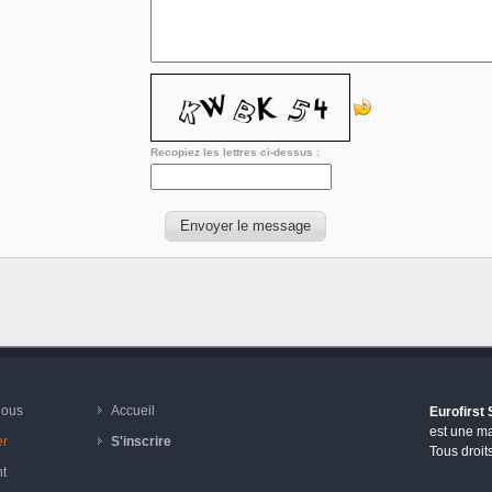
Recopiez les lettres ci-dessus :
nous
Accueil
Eurofirst
est une m
er
S'inscrire
Tous droit
t